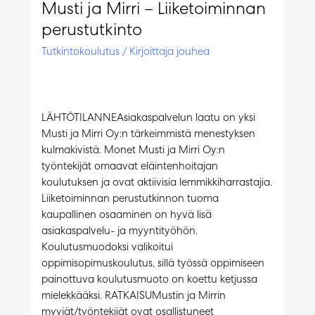
Musti ja Mirri – Liiketoiminnan
perustutkinto
Tutkintokoulutus
/ Kirjoittaja
jouhea
LÄHTÖTILANNEAsiakaspalvelun laatu on yksi
Musti ja Mirri Oy:n tärkeimmistä menestyksen
kulmakivistä. Monet Musti ja Mirri Oy:n
työntekijät omaavat eläintenhoitajan
koulutuksen ja ovat aktiivisia lemmikkiharrastajia.
Liiketoiminnan perustutkinnon tuoma
kaupallinen osaaminen on hyvä lisä
asiakaspalvelu- ja myyntityöhön.
Koulutusmuodoksi valikoitui
oppimisopimuskoulutus, sillä työssä oppimiseen
painottuva koulutusmuoto on koettu ketjussa
mielekkääksi. RATKAISUMustin ja Mirrin
myyjät/työntekijät ovat osallistuneet