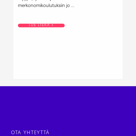
merkonomikoulutuksiin jo …
MUSTI
LUE LISÄÄ »
JA
MIRRI
–
LIIKETOIMINNAN
PERUSTUTKINTO
OTA YHTEYTTÄ