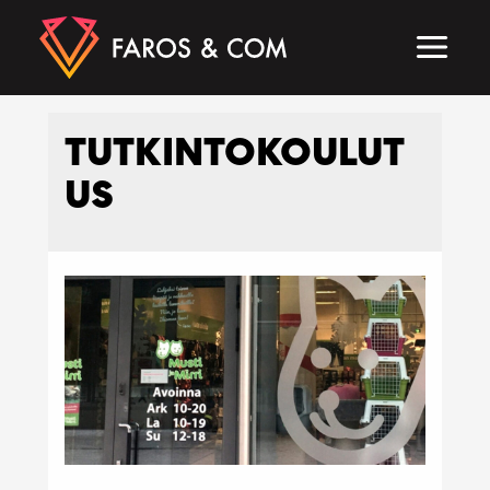
Siirry
sisältöön
MAIN
MEN
TUTKINTOKOULUT
US