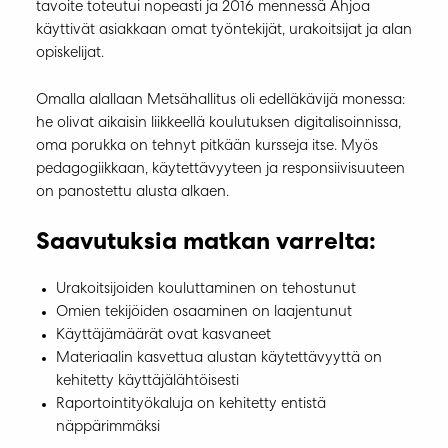
tavoite toteutui nopeasti ja 2016 mennessä Ahjoa
käyttivät asiakkaan omat työntekijät, urakoitsijat ja alan
opiskelijat.
Omalla alallaan Metsähallitus oli edelläkävijä monessa:
he olivat aikaisin liikkeellä koulutuksen digitalisoinnissa,
oma porukka on tehnyt pitkään kursseja itse. Myös
pedagogiikkaan, käytettävyyteen ja responsiivisuuteen
on panostettu alusta alkaen.
Saavutuksia matkan varrelta:
Urakoitsijoiden kouluttaminen on tehostunut
Omien tekijöiden osaaminen on laajentunut
Käyttäjämäärät ovat kasvaneet
Materiaalin kasvettua alustan käytettävyyttä on
kehitetty käyttäjälähtöisesti
Raportointityökaluja on kehitetty entistä
näppärimmäksi