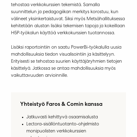
tehostaa verkkokurssien tekemistä. Samalla
suunnittelun ja pedagogiikan merkitys korostuu, kun
välineet yksinkertaistuvat. Siksi myös Metsähallituksessa
kehitetään alustan lisäksi tekemisen tapoja ja kokeillaan
H5P-työkalun käyttöä verkkokurssien tuotannossa.
Lisäksi raportointiin on saatu PowerBi-työkalulla uusia
mahdollisuuksia tiedon visualisointiin ja käsittelyyn.
Erityisesti se tehostaa suurien käyttäjäryhmien tietojen
käsittelyä. Jatkossa se antaa mahdollisuuksia myös
vaikuttavuuden arvioinnille.
Yhteistyö Faros & Comin kanssa
Jatkuvasti kehittyvä osaamisalusta
Lectora-sisällöntuotanto-ohjelmisto
monipuolisten verkkokurssien