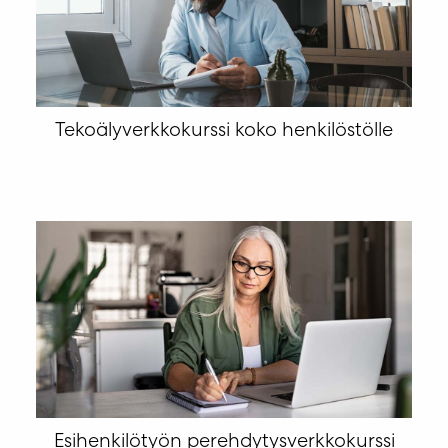
Tekoälyverkkokurssi koko henkilöstölle
Esihenkilötyön perehdytysverkkokurssi