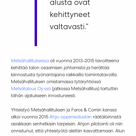
alusta ovat
kehittyneet
valtavasti.”
Metsähallituksessa
oli vuonna 2013–2015 tavoitteena
kehittää talon osaamisen johtamista ja herättää
kiinnostusta työnantajana raikkailla toimintatavoilla.
Metsähallituksen omistamassa tytäryhtiössä
Metsätalous Oy:ssä
(jatkossa Metsähallitus) tartuttiin
tähän ajatukseen innostuneesti.
Yhteistyö Metsähallituksen ja Faros & Comin kanssa
alkoi vuonna 2015
Ahjo-oppimisalustan
räätälöinnistä
asiakkaan senhetkisiin tarpeisiin. Ahjon pilotointi oli niin
onnistunut, että yhteistyötä alettiin kasvattamaan. Alun