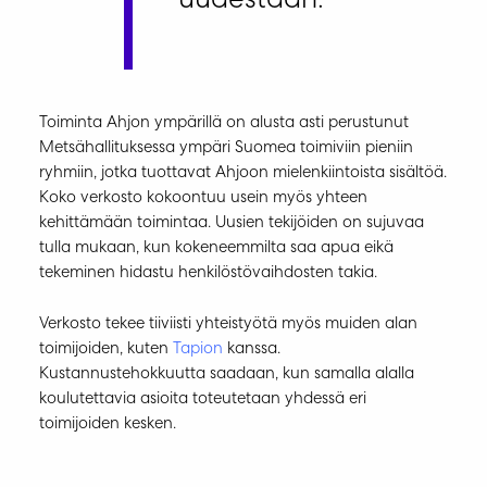
uudestaan.”
Toiminta Ahjon ympärillä on alusta asti perustunut
Metsähallituksessa ympäri Suomea toimiviin pieniin
ryhmiin, jotka tuottavat Ahjoon mielenkiintoista sisältöä.
Koko verkosto kokoontuu usein myös yhteen
kehittämään toimintaa. Uusien tekijöiden on sujuvaa
tulla mukaan, kun kokeneemmilta saa apua eikä
tekeminen hidastu henkilöstövaihdosten takia.
Verkosto tekee tiiviisti yhteistyötä myös muiden alan
toimijoiden, kuten
Tapion
kanssa.
Kustannustehokkuutta saadaan, kun samalla alalla
koulutettavia asioita toteutetaan yhdessä eri
toimijoiden kesken.