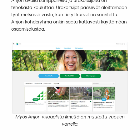
Ahjon avulla kumppaneita ja urakoitsijoita on
tehokasta kouluttaa. Urakoitsijat pääsevät aloittamaan
työt metsässä vasta, kun tietyt kurssit on suoritettu.
Ahjon kohderyhmä onkin saatu kattavasti käyttämään
osaamisalustaa.
Myös Ahjon visuaalista ilmettä on muutettu vuosien
varrella.