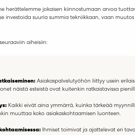
me herättelemme jokaisen kiinnostumaan arvoa tuotta
rvitse investoida suuria summia tekniikkaan, vaan muutos
.
raaviin aiheisiin:
atkaiseminen:
Asiakaspalvelutyöhön liittyy usein erilai
onet näistä esteistä ovat kuitenkin ratkaistavissa pienil
ys:
Kaikki eivät aina ymmärrä, kuinka tärkeää myynnilli
tenkin muuttaa koko asiakaskohtaamisen luonteen.
kohtaamisessa:
Ihmiset toimivat ja ajattelevat eri ta