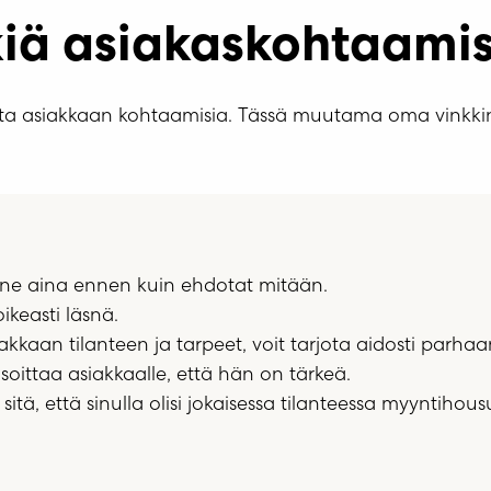
iä asiakaskohtaamis
ita asiakkaan kohtaamisia. Tässä muutama oma vinkki
anne aina ennen kuin ehdotat mitään.
oikeasti läsnä.
iakkaan tilanteen ja tarpeet, voit tarjota aidosti parhaa
soittaa asiakkaalle, että hän on tärkeä.
sitä, että sinulla olisi jokaisessa tilanteessa myyntihousu