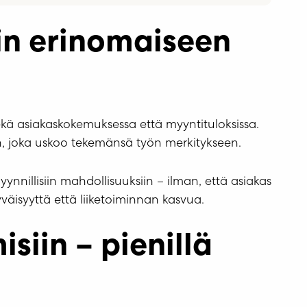
ain erinomaiseen
kä asiakaskokemuksessa että myyntituloksissa.
ön, joka uskoo tekemänsä työn merkitykseen.
nillisiin mahdollisuuksiin – ilman, että asiakas
väisyyttä että liiketoiminnan kasvua.
iin – pienillä