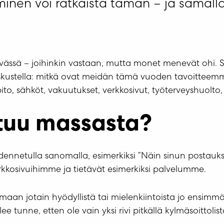
nen voi ratkaista tämän – ja samalla
ssä – joihinkin vastaan, mutta monet menevät ohi. Sä
 keskustella: mitkä ovat meidän tämä vuoden tavoittee
npito, sähköt, vakuutukset, verkkosivut, työterveyshuolt
ttuu massasta?
hdennetulla sanomalla, esimerkiksi ”Näin sinun postauks
kosivuihimme ja tietävät esimerkiksi palvelumme.
omaan jotain hyödyllistä tai mielenkiintoista jo ensim
 tunne, etten ole vain yksi rivi pitkällä kylmäsoittolista