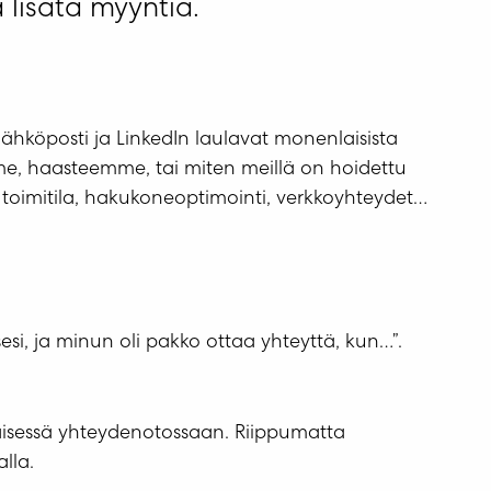
 lisätä myyntiä.
hköposti ja LinkedIn laulavat monenlaisista
mme, haasteemme, tai miten meillä on hoidettu
o, toimitila, hakukoneoptimointi, verkkoyhteydet…
esi, ja minun oli pakko ottaa yhteyttä, kun…”.
mäisessä yhteydenotossaan. Riippumatta
lla.