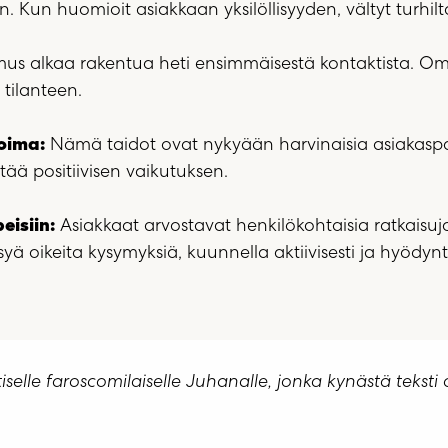
. Kun huomioit asiakkaan yksilöllisyyden, vältyt turhilta
us alkaa rakentua heti ensimmäisestä kontaktista. Omal
 tilanteen.
oima:
Nämä taidot ovat nykyään harvinaisia asiakaspalv
ättää positiivisen vaikutuksen.
eisiin:
Asiakkaat arvostavat henkilökohtaisia ratkaisuj
syä oikeita kysymyksiä, kuunnella aktiivisesti ja hyöd
ntiselle faroscomilaiselle Juhanalle, jonka kynästä teksti