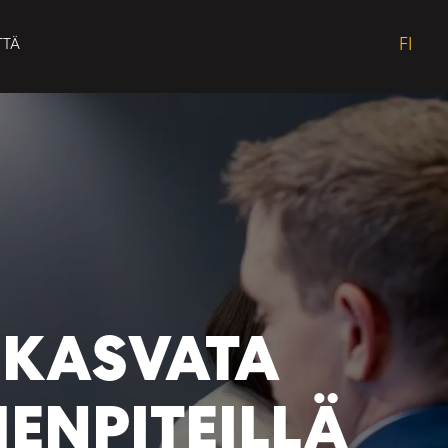
FI
TTÄ
 KASVATA
ENPITEILLÄ