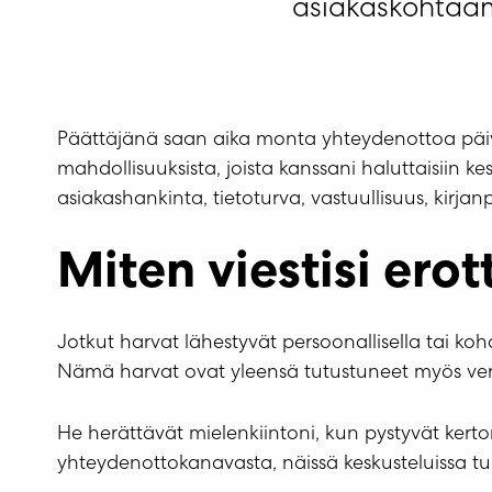
asiakaskohtaami
Päättäjänä saan aika monta yhteydenottoa päivä
mahdollisuuksista, joista kanssani haluttaisiin
asiakashankinta, tietoturva, vastuullisuus, kirja
Miten viestisi ero
Jotkut harvat lähestyvät persoonallisella tai ko
Nämä harvat ovat yleensä tutustuneet myös verk
He herättävät mielenkiintoni, kun pystyvät kert
yhteydenottokanavasta, näissä keskusteluissa tulee