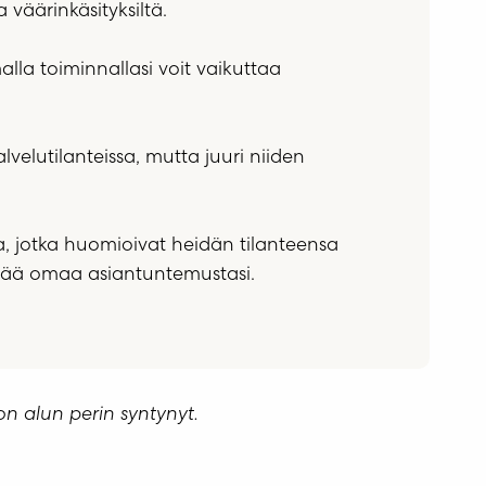
 väärinkäsityksiltä.
la toiminnallasi voit vaikuttaa
elutilanteissa, mutta juuri niiden
a, jotka huomioivat heidän tilanteensa
yntää omaa asiantuntemustasi.
 on alun perin syntynyt.