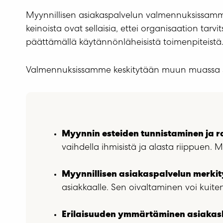
Myynnillisen asiakaspalvelun valmennuksissam
keinoista ovat sellaisia, ettei organisaation ta
päättämällä käytännönläheisistä toimenpiteistä
Valmennuksissamme keskitytään muun muassa seu
Myynnin esteiden tunnistaminen ja r
vaihdella ihmisistä ja alasta riippuen. M
Myynnillisen asiakaspalvelun merkit
asiakkaalle. Sen oivaltaminen voi kui
Erilaisuuden ymmärtäminen asiakas