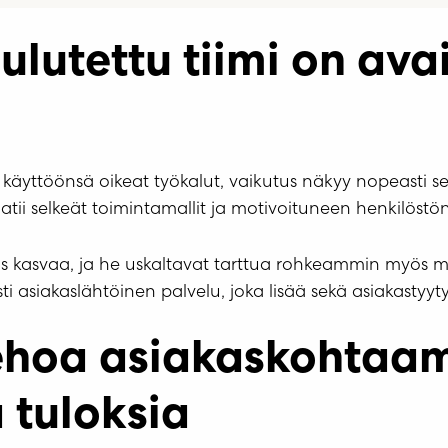
ulutettu tiimi on av
käyttöönsä oikeat työkalut, vaikutus näkyy nopeasti se
atii selkeät toimintamallit ja motivoituneen henkilöst
 kasvaa, ja he uskaltavat tarttua rohkeammin myös myyn
i asiakaslähtöinen palvelu, joka lisää sekä asiakastyyty
hoa asiakaskohtaamis
 tuloksia