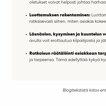
oletukset voivat helposti johtaa harhaan
Luottamuksen rakentaminen:
Luottam
ratkaisevasti siihen, miten asiakas kokee
Läsnäolon, kysymisen ja kuuntelun v
avulla voit erottautua kilpailijoista ja j
Ratkaisun räätälöinti asiakkaan tarp
ja tarpeensa. Tämä edellyttää kykyä ky
Blogitekstistä kiitos e