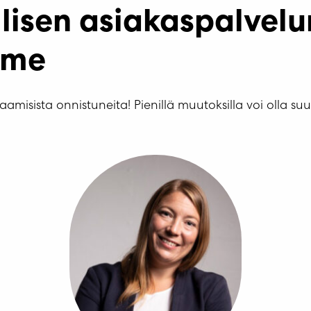
llisen asiakaspalvelu
mme
aamisista onnistuneita! Pienillä muutoksilla voi olla suu