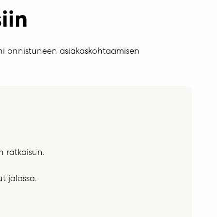
iin
ni onnistuneen asiakaskohtaamisen
n ratkaisun.
t jalassa.