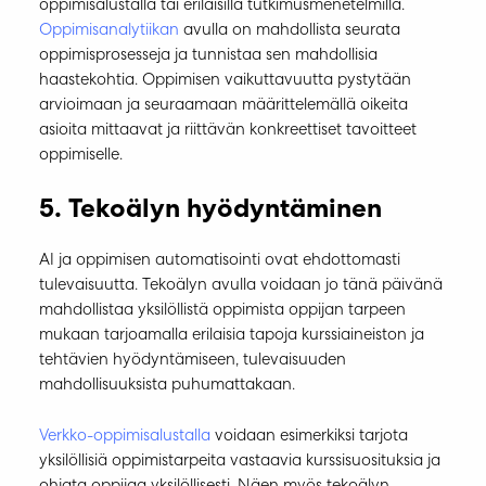
oppimisalustalla tai erilaisilla tutkimusmenetelmillä.
Oppimisanalytiikan
avulla on mahdollista seurata
oppimisprosesseja ja tunnistaa sen mahdollisia
haastekohtia. Oppimisen vaikuttavuutta pystytään
arvioimaan ja seuraamaan määrittelemällä oikeita
asioita mittaavat ja riittävän konkreettiset tavoitteet
oppimiselle.
5. Tekoälyn hyödyntäminen
AI ja oppimisen automatisointi ovat ehdottomasti
tulevaisuutta. Tekoälyn avulla voidaan jo tänä päivänä
mahdollistaa yksilöllistä oppimista oppijan tarpeen
mukaan tarjoamalla erilaisia tapoja kurssiaineiston ja
tehtävien hyödyntämiseen, tulevaisuuden
mahdollisuuksista puhumattakaan.
Verkko-oppimisalustalla
voidaan esimerkiksi tarjota
yksilöllisiä oppimistarpeita vastaavia kurssisuosituksia ja