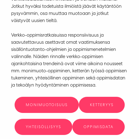
Jotkut hyväksi todetuista ilmiöistä jäävät käytäntöön
pysyvämmin, osa muuttaa muotoaan ja jotkut
väistyvät uusien tieltä.
Verkko-oppimisratkaisuissa responsiivisuus ja
saavutettavuus asettavat omat vaatimuksensa
sisällöntuotanto-ohjelmien ja oppimismenetelmien
valinnalle. Näiden rinnalle verkko-oppimisen
ajankohtaisina trendeinä ovat viime aikoina nousseet
mm. monimuoto-oppiminen, ketterän työssä oppimisen
tukeminen, yhteisöllinen oppiminen sekä oppimisdatan
ja tekoälyn hyödyntäminen oppimisessa.
MONIMUOTOISUUS
KETTERYYS
YHTEISÖLLISYYS
OPPIMISDATA