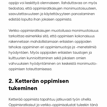
oppija voi keskittyä olennaiseen. Ilahduttavaa on myös
tiedostaa, että oppimisratkaisujen monimuotoisuuteen,
saavutettavuuteen ja käytettävyyteen panostaminen
edistää lopulta ihan jokaisen oppimista.
Verkko-oppimisratkaisujen muotoilussa monimuotoisuus
tarkoittaa esimerkiksi sitä, että oppimisen kokonaisuus
rakennetaan mahdollistamaan erilaisten oppijoiden
tehokas oppiminen eri oppimismuotoja ja -menetelmiä
hyödyntäen. Myös oppijoiden erilaisten taustojen ja
kulttuurien kunnioittaminen sekä jokaisen omien
vahvuuksien hyödyntäminen on keskeistä monimuoto-
oppimisen toteuttamisessa.
2. Ketterän oppimisen
tukeminen
Ketterää oppimista tapahtuu jatkuvasti työn ohella.
Oppimisratkaisut ja verkko-oppimisalustat tuleekin tänä