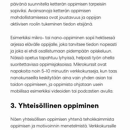
päivänä suunnitella ketterän oppimisen tarpeisiin
sopiviksi. Avainsanoja ketterän oppimisen
mahdollistamisessa ovat joustavuus ja oppijan
aktiivisen roolin tukeminen tiedon etsijänä.
Esimerkiksi mikro- tai nano-oppiminen sopii hektisessä
arjessa elävälle oppijalle, joka tarvitsee tiedon nopeasti
ja joka ei ehdi osallistumaan pidempään opiskeluun.
Näissä opetus tapahtuu lyhyissä, helposti työn ohella
suoritettavissa oppimisjaksoissa. Mikrokurssit ovat
napakoita noin 5–10 minuutin verkkokursseja, kun taas
nanokursseilla keskitytään aina vain yhden asian tai
taidon oppimiseen, ja oppimista ohjataan usein
mobiilissa esimerkiksi videoiden tai podcastien avulla.
3. Yhteisöllinen oppiminen
Näen yhteisöllisen oppimisen yhtenä tehokkaimmista
oppimisen ja motivoinnin menetelmistä. Verkkokurssille