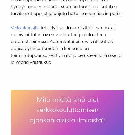
ohjata oppijaa yksilöllisesti. Näen myös tekoälyn
hyödyntämisen mahdollisuutena tunnistaa lisätukea
tarvitsevat oppijat ja ohjata heitä lisämateriaalin pariin.
Verkkokurssilla
tekoälyä voidaan käyttää esimerkiksi
monivalintatehtävien vastausten ja palautteen
automatisoinnissa. Automaattinen arviointi auttaa
oppijaa ymmärtämään ja korjaamaan
toimintatapaansa selittämällä ja perustelemalla oikeita
ja vääriä vastauksia.
Mitä mieltä sinä olet
verkkokouluttamisen
ajankohtaisista ilmiöistä?