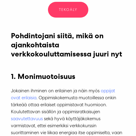
TEKOÄLY
Pohdintojani siitä, mikä on
ajankohtaista
verkkokouluttamisessa juuri nyt
1. Monimuotoisuus
Jokainen ihminen on erilainen ja näin myös
oppijat
ovat erilaisia
. Oppimiskokemusta muotoillessa onkin
tärkeää ottaa erilaiset oppimistavat huomioon.
Koulutettavan sisällön ja oppimisratkaisujen
saavutettavuus
sekä hyvä käyttäjäkokemus
varmistavat, ettei esimerkiksi verkkokurssin
suorittaminen vie liikaa energiaa itse oppimiselta, vaan