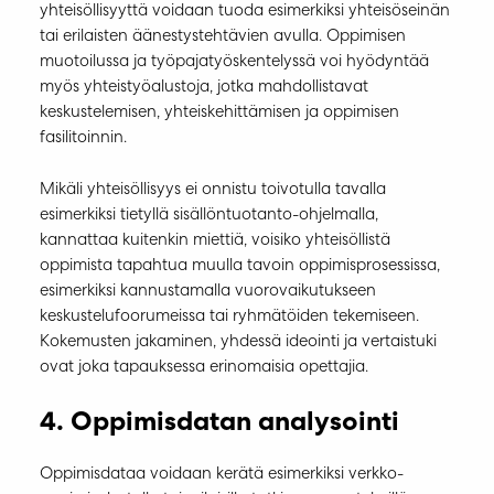
yhteisöllisyyttä voidaan tuoda esimerkiksi yhteisöseinän
tai erilaisten äänestystehtävien avulla. Oppimisen
muotoilussa ja työpajatyöskentelyssä voi hyödyntää
myös yhteistyöalustoja, jotka mahdollistavat
keskustelemisen, yhteiskehittämisen ja oppimisen
fasilitoinnin.
Mikäli yhteisöllisyys ei onnistu toivotulla tavalla
esimerkiksi tietyllä sisällöntuotanto-ohjelmalla,
kannattaa kuitenkin miettiä, voisiko yhteisöllistä
oppimista tapahtua muulla tavoin oppimisprosessissa,
esimerkiksi kannustamalla vuorovaikutukseen
keskustelufoorumeissa tai ryhmätöiden tekemiseen.
Kokemusten jakaminen, yhdessä ideointi ja vertaistuki
ovat joka tapauksessa erinomaisia opettajia.
4. Oppimisdatan analysointi
Oppimisdataa voidaan kerätä esimerkiksi verkko-