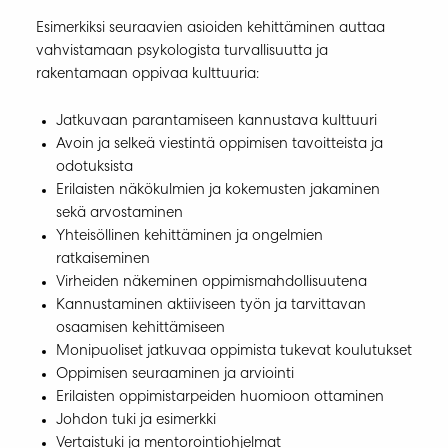
Esimerkiksi seuraavien asioiden kehittäminen auttaa
vahvistamaan psykologista turvallisuutta ja
rakentamaan oppivaa kulttuuria:
Jatkuvaan parantamiseen kannustava kulttuuri
Avoin ja selkeä viestintä oppimisen tavoitteista ja
odotuksista
Erilaisten näkökulmien ja kokemusten jakaminen
sekä arvostaminen
Yhteisöllinen kehittäminen ja ongelmien
ratkaiseminen
Virheiden näkeminen oppimismahdollisuutena
Kannustaminen aktiiviseen työn ja tarvittavan
osaamisen kehittämiseen
Monipuoliset jatkuvaa oppimista tukevat koulutukset
Oppimisen seuraaminen ja arviointi
Erilaisten oppimistarpeiden huomioon ottaminen
Johdon tuki ja esimerkki
Vertaistuki ja mentorointiohjelmat