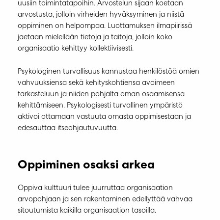
uusiin toimintatapoihin. Arvostelun sijaan koetaan
arvostusta, jolloin virheiden hyväksyminen ja niistä
oppiminen on helpompaa. Luottamuksen ilmapiirissä
jaetaan mielellään tietoja ja taitoja, jolloin koko
organisaatio kehittyy kollektiivisesti.
Psykologinen turvallisuus kannustaa henkilöstöä omien
vahvuuksiensa sekä kehityskohtiensa avoimeen
tarkasteluun ja niiden pohjalta oman osaamisensa
kehittämiseen. Psykologisesti turvallinen ympäristö
aktivoi ottamaan vastuuta omasta oppimisestaan ja
edesauttaa itseohjautuvuutta.
Oppiminen osaksi arkea
Oppiva kulttuuri tulee juurruttaa organisaation
arvopohjaan ja sen rakentaminen edellyttää vahvaa
sitoutumista kaikilla organisaation tasoilla.