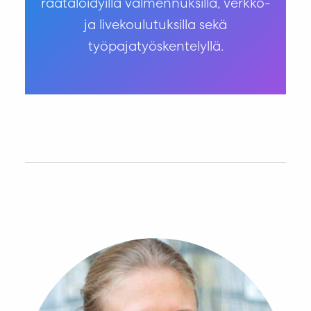
räätälöidyillä valmennuksilla, verkko-
ja livekoulutuksilla sekä
työpajatyöskentelyllä.