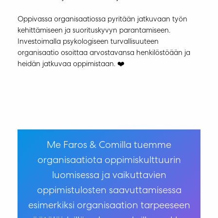
Oppivassa organisaatiossa pyritään jatkuvaan työn
kehittämiseen ja suorituskyvyn parantamiseen.
Investoimalla psykologiseen turvallisuuteen
organisaatio osoittaa arvostavansa henkilöstöään ja
heidän jatkuvaa oppimistaan. ❤️
Me Faros & Comilla tuemme
organisaatiota oppimiskulttuurin
luomisessa ja vaikuttavien
oppimistulosten saavuttamisessa
esimerkiksi organisaation tarpeeseen