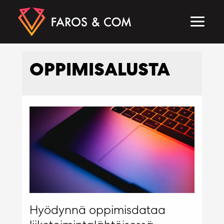
Siirry
sisältöön
MAIN
MEN
OPPIMISALUSTA
Hyödynnä oppimisdataa