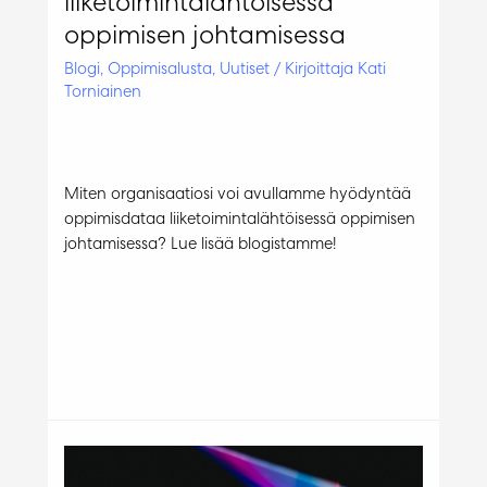
liiketoimintalähtöisessä
oppimisen johtamisessa
Blogi
,
Oppimisalusta
,
Uutiset
/ Kirjoittaja
Kati
Torniainen
Miten organisaatiosi voi avullamme hyödyntää
oppimisdataa liiketoimintalähtöisessä oppimisen
johtamisessa? Lue lisää blogistamme!